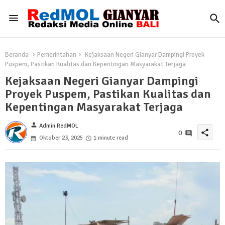
Beranda
Pemerintahan
Kejaksaan Negeri Gianyar Dampingi Proyek
Puspem, Pastikan Kualitas dan Kepentingan Masyarakat Terjaga
Kejaksaan Negeri Gianyar Dampingi
Proyek Puspem, Pastikan Kualitas dan
Kepentingan Masyarakat Terjaga
person
Admin RedMOL
share
0
Oktober 23, 2025
1 minute read