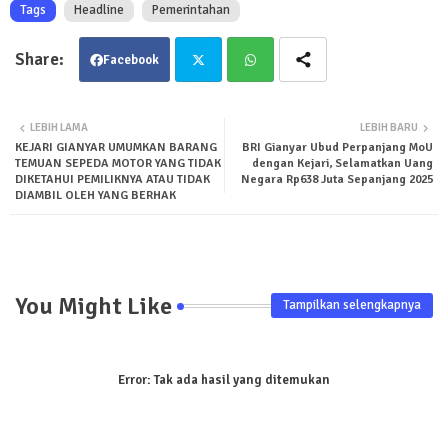
Tags
Headline
Pemerintahan
Facebook
Twit
Wha
LEBIH LAMA
LEBIH BARU
KEJARI GIANYAR UMUMKAN BARANG
BRI Gianyar Ubud Perpanjang MoU
ter
tsa
TEMUAN SEPEDA MOTOR YANG TIDAK
dengan Kejari, Selamatkan Uang
DIKETAHUI PEMILIKNYA ATAU TIDAK
Negara Rp638 Juta Sepanjang 2025
pp
DIAMBIL OLEH YANG BERHAK
You Might Like
Tampilkan selengkapnya
Error:
Tak ada hasil yang ditemukan