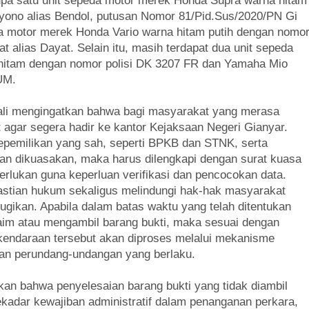
pa satu unit sepeda motor merek Honda Supra warna hitam
yono alias Bendol, putusan Nomor 81/Pid.Sus/2020/PN Gi
eda motor merek Honda Vario warna hitam putih dengan nomo
alias Dayat. Selain itu, masih terdapat dua unit sepeda
 hitam dengan nomor polisi DK 3207 FR dan Yamaha Mio
UM.
ali mengingatkan bahwa bagi masyarakat yang merasa
 agar segera hadir ke kantor Kejaksaan Negeri Gianyar.
epemilikan yang sah, seperti BPKB dan STNK, serta
ilan dikuasakan, maka harus dilengkapi dengan surat kuasa
erlukan guna keperluan verifikasi dan pencocokan data.
astian hukum sekaligus melindungi hak-hak masyarakat
rugikan. Apabila dalam batas waktu yang telah ditentukan
aim atau mengambil barang bukti, maka sesuai dengan
kendaraan tersebut akan diproses melalui mekanisme
ran perundang-undangan yang berlaku.
n bahwa penyelesaian barang bukti yang tidak diambil
ekadar kewajiban administratif dalam penanganan perkara,