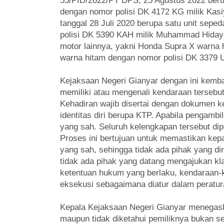
55/PID/2022/PT DPS, 25 Agustus 2022 beru
dengan nomor polisi DK 4172 KG milik Kasi
tanggal 28 Juli 2020 berupa satu unit sep
polisi DK 5390 KAH milik Muhammad Hidayat 
motor lainnya, yakni Honda Supra X warna
warna hitam dengan nomor polisi DK 3379 
Kejaksaan Negeri Gianyar dengan ini kemb
memiliki atau mengenali kendaraan tersebut
Kehadiran wajib disertai dengan dokumen k
identitas diri berupa KTP. Apabila pengamb
yang sah. Seluruh kelengkapan tersebut dip
Proses ini bertujuan untuk memastikan kep
yang sah, sehingga tidak ada pihak yang di
tidak ada pihak yang datang mengajukan kl
ketentuan hukum yang berlaku, kendaraan-
eksekusi sebagaimana diatur dalam peratu
Kepala Kejaksaan Negeri Gianyar menegaska
maupun tidak diketahui pemiliknya bukan s