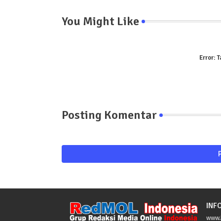
You Might Like
Error:
T
Posting Komentar
INF
www.R