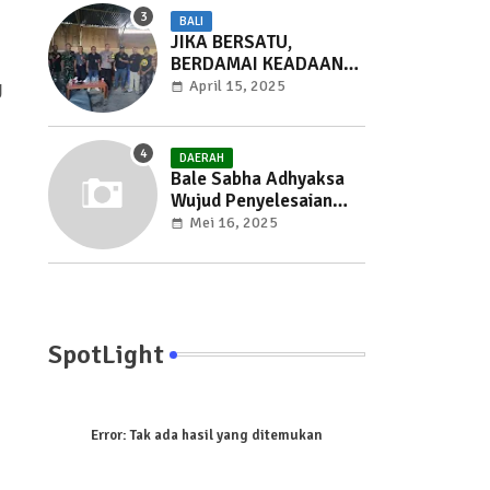
BALI
JIKA BERSATU,
BERDAMAI KEADAAN
AKAN BERUBAH
April 15, 2025
g
DAERAH
Bale Sabha Adhyaksa
Wujud Penyelesaian
Masalah DiDesa
Mei 16, 2025
Bersama Kejaksaan
Negeri Gianyar
SpotLight
Error:
Tak ada hasil yang ditemukan