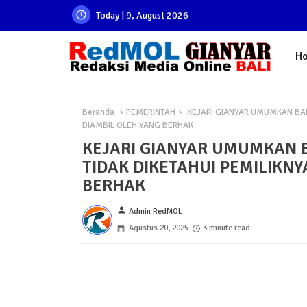
Today | 9, August 2026
H
Beranda
PEMERINTAH
KEJARI GIANYAR UMUMKAN BAR
DIAMBIL OLEH YANG BERHAK
KEJARI GIANYAR UMUMKAN 
TIDAK DIKETAHUI PEMILIKNY
BERHAK
person
Admin RedMOL
Agustus 20, 2025
3 minute read